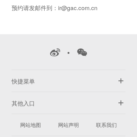
预约请发邮件到：ir@gac.com.cn
快捷菜单
其他入口
网站地图
网站声明
联系我们