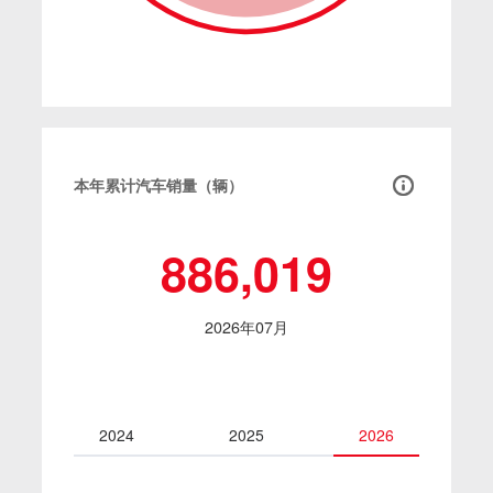
本年累计汽车销量（辆）
886,019
2026年07月
2024
2025
2026