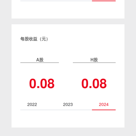
每股收益（元）
A股
H股
0.08
0.08
2022
2023
2024