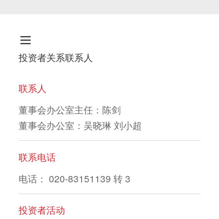
投资者关系联系人
联系人
董事会办公室主任：陈剑
董事会办公室：吴晓琳 刘小超
联系电话
电话： 020-83151139 转 3
投资者活动