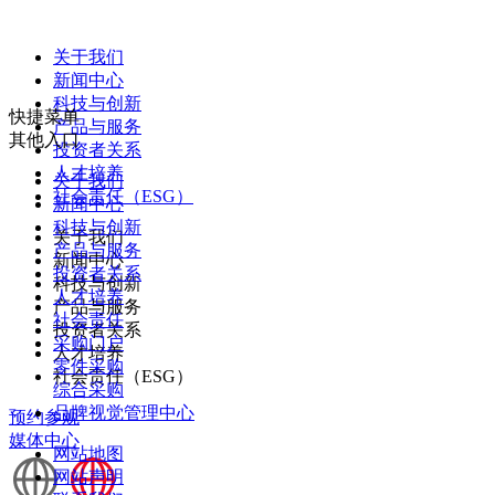
关于我们
新闻中心
科技与创新
快捷菜单
产品与服务
其他入口
投资者关系
人才培养
关于我们
社会责任（ESG）
新闻中心
科技与创新
关于我们
产品与服务
新闻中心
投资者关系
科技与创新
人才培养
产品与服务
社会责任
投资者关系
采购门户
人才培养
零件采购
社会责任（ESG）
综合采购
品牌视觉管理中心
预约参观
媒体中心
网站地图
网站声明