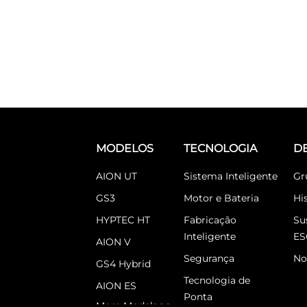
MODELOS
TECNOLOGIA
D
AION UT
Sistema Inteligente
Gr
GS3
Motor e Bateria
Hi
HYPTEC HT
Fabricação
Su
Inteligente
ES
AION V
Segurança
No
GS4 Hybrid
Tecnologia de
AION ES
Ponta
More Models