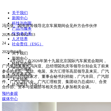
关于我们
新闻中心
科技与创新
冯兴亚、閤先庆等领导北京车展期间会见外方合作伙伴
产品与服务
投资者关系
2026-04-24 09:27:53
人才培养
24
社会责任（ESG）
2026年04月
关于我们
新闻中心
4月24日，在2026年第十九届北京国际汽车展览会期间，
科技与创新
广汽集团董事长冯兴亚、总经理閤先庆等领导分别会见了前来
产品与服务
参会的丰田、爱信、电装、东方汇理等高层领导及来宾。广汽
投资者关系
集团副总经理陈家才、董事会秘书刘祥能，广汽丰田、广汽部
人才培养
件、广汽汇理汽金、广汽汇理租赁、集团动力总成BU、合资
社会责任（ESG）
合作部、资本与金融部等相关负责人参加相关会谈。
预约参观
媒体中心