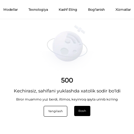
Modellar
Texnologiya
Kashf Eting
Bog'lanish
Xizmatlar
500
Kechirasiz, sahifani yuklashda xatolik sodir bo'ldi
Biror muammo yuz berdi, iltimos, keyinroq qayta urinib ko‘ring
Bosh
Yangilash