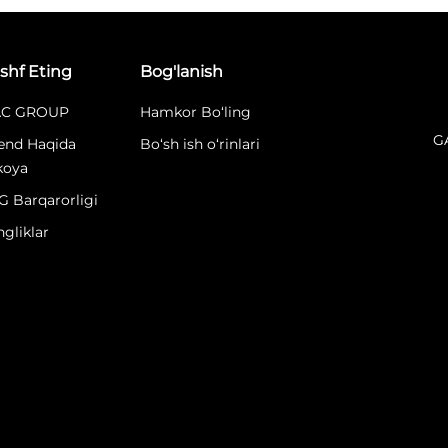
shf Eting
Bog'lanish
C GROUP
Hamkor Bo‘ling
G
end Haqida
Bo‘sh ish o‘rinlari
koya
G Barqarorligi
ngliklar