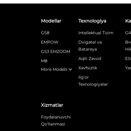
Modellar
Texnologiya
Ka
GS8
Intellektual Tizim
GA
EMPOW
Dvigatel va
Br
Batareya
Hi
GS3 EMZOOM
Aqlli Zavod
ES
M8
Xavfsizlik
Ya
More Models
Ilg‘or
Texnologiyalar
Xizmatlar
Foydalanuvchi
Qo‘llanmasi