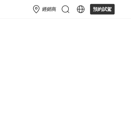
經銷商
預約試駕