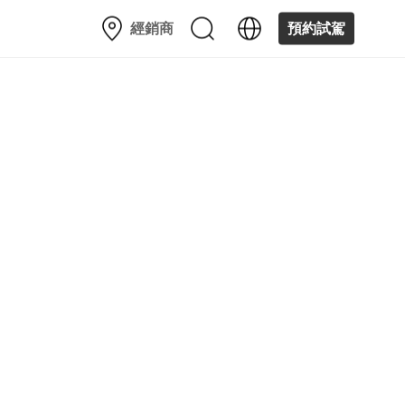
經銷商
預約試駕