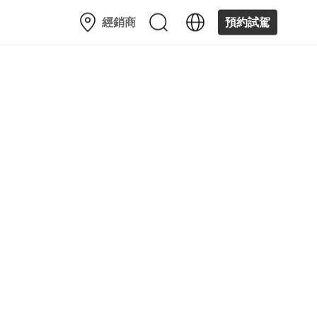
經銷商
預約試駕